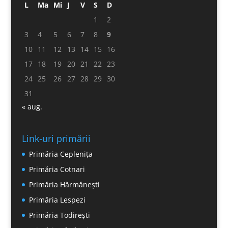
L
Ma
Mi
J
V
S
D
1
2
3
4
5
6
7
8
9
10
11
12
13
14
15
16
17
18
19
20
21
22
23
24
25
26
27
28
29
30
31
« aug.
Link-uri primării
Primăria Ceplenița
Primăria Cotnari
Primăria Hărmănești
Primăria Lespezi
Primăria Todirești