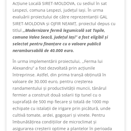
Acțiune Locală SIRET-MOLDOVA, cu sediul în sat
Lespezi, comuna Lespezi, județul Iași. În urma
evaluării proiectului de către reprezentanții GAL
SIRET-MOLDOVA și OJFIR NEAMȚ, proiectul depus cu
titlul
,,Modernizare fermă legumicolă sat Topile,
comuna Valea Seacă, județul Iași” a fost eligibil și
selectat pentru finanțare cu o valoare publică
nerambursabilă de 40.000 euro.
În urma implementării proiectului, ,,Ferma lui
Alexandru” a fost dezvoltată prin acțiunile
întreprinse. Astfel, din prima tranșă obținută în
valoare de 30.000 euro, pentru creșterea
randamentului și productivității muncii, tânărul
fermier a construit două solarii tip tunel cu o
suprafață de 500 mp fiecare și totală de 1000 mp
echipate cu istalații de irigare prin picătură, unde
cultivă tomate, ardei, gogoșari și vinete. Pentru
îmbunătățirea condițiilor de microclimat și
asigurarea creșterii optime a plantelor în perioada