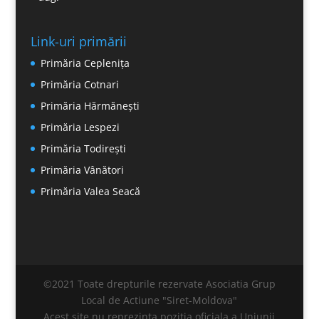
Link-uri primării
Primăria Ceplenița
Primăria Cotnari
Primăria Hărmănești
Primăria Lespezi
Primăria Todirești
Primăria Vânători
Primăria Valea Seacă
©2021 Toate drepturile rezervate Asociatia Grup
Local de Actiune "Siret-Moldova"
Acest site nu reprezinta pozitia oficiala a Uniunii