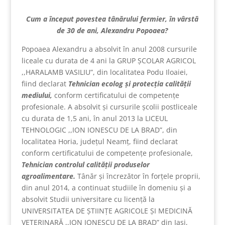
Cum a început povestea tânărului fermier, în vârstă
de 30 de ani, Alexandru Popoaea?
Popoaea Alexandru a absolvit în anul 2008 cursurile
liceale cu durata de 4 ani la GRUP ȘCOLAR AGRICOL
,,HARALAMB VASILIU”, din localitatea Podu Iloaiei,
fiind declarat
Tehnician ecolog și protecția calității
mediului,
conform certificatului de competențe
profesionale. A absolvit și cursurile școlii postliceale
cu durata de 1,5 ani, în anul 2013 la LICEUL
TEHNOLOGIC ,,ION IONESCU DE LA BRAD”, din
localitatea Horia, județul Neamț, fiind declarat
conform certificatului de competențe profesionale,
Tehnician controlul calității produselor
agroalimentare.
Tânăr și încrezător în forțele proprii,
din anul 2014, a continuat studiile în domeniu și a
absolvit Studii universitare cu licență la
UNIVERSITATEA DE ȘTIINȚE AGRICOLE ȘI MEDICINĂ
VETERINARĂ ,,ION IONESCU DE LA BRAD” din Iași,