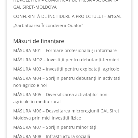
GAL SIRET-MOLDOVA
CONFERINȚĂ DE ÎNCHIDERE A PROIECTULUI – artGAL
„Sărbătoarea Încondeierii Ouălor”
Măsuri de finanțare
MĂSURA M01 – Formare profesională și informare
MĂSURA MO2 – Investiții pentru debutanți-fermieri
MĂSURA M03 – Investiții pentru exploatații agricole
MĂSURA M04 – Sprijin pentru debutanți in activitati
non-agricole noi
MĂSURA M05 – Diversificarea activităților non-
agricole în mediu rural
MĂSURA M06 – Dezvoltarea microregiunii GAL Siret
Moldova prin mici investiții fizice
MĂSURA M07 – Sprijin pentru minorități
MĂSURA M08 – Infrastructură socială